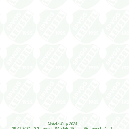
Alsfeld-Cup 2024
18.07.2024 SG Leusel II/Alsfeld/Eifa I - SV Leusel 1 : 1