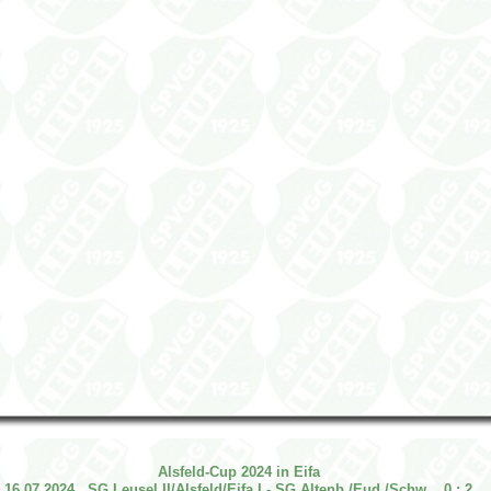
Alsfeld-Cup 2024 in Eifa
16.07.2024 SG Leusel II/Alsfeld/Eifa I - SG Altenb./Eud./Schw. 0 : 2